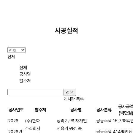
시공실적
전체
전체
공사명
발주처
게시판 목록
공사금
공사년도
발주처
공사명
공사분류
(백만원
2026
(주)한화
당리2구역 재개발
공동주택
15,738백
주식회사
시흥거모B1 중
2026년
공동주택
414백만원