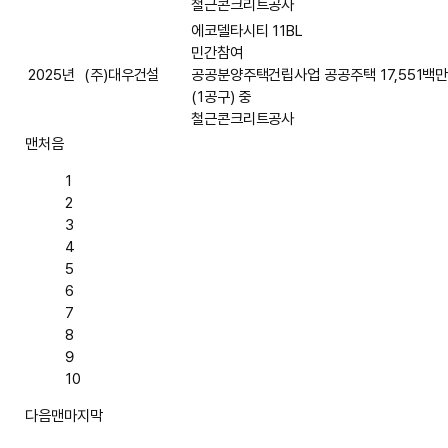
철근콘크리트공사
에코델타시티 11BL
민간참여
2025년
(주)대우건설
공공분양주택건립사업
공공주택
17,551백
(1공구) 중
철근콘크리트공사
맨처음
1
2
3
4
5
6
7
8
9
10
다음
맨마지막