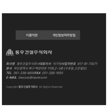
이용약관
개인정보처리방침
회사명
동우건설주식회사
대표이사
이기태
사업자번호
617-81-73071
본사
부산광역시 북구 백양대로 1105,2~3층 (구포동,고은빌딩)
TEL
051-338-4656
FAX
051-338-1655
E-MAIL
dwconc@naver.com
Copyright
동우건설주식회사
.
All Rights Reserved.