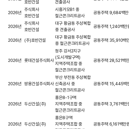
호반건설
견출공사
주식회사
시흥거모B1 중
2026년
공동주택
9,684백
호반건설
철근콘크리트공사
주식회사
대구 황금동 주상복합
2026년
공동주택
1,240백만
호반건설
중 견출공사
대구 황금동 주상복합
2026년
(주)호반건설
공동주택
35,910백
중 철근콘크리트공사
청주 강서2지구
(도시개발구역)
2026년
롯데건설주식회사
공동주택
28,521백
지역주택조합 중
철근콘크리트공사
부산 부전동 주상복합
2026년
쌍용건설주식회사
신축공사 중
공동주택
15,445백
철근콘크리트공사
홍은8-1구역
2026년
두산건설(주)
지역주택조합 중
공동주택
3,761백만
철근콘크리트공사
홍은8구역
2026년
두산건설(주)
지역주택조합 중
공동주택
6,161백만