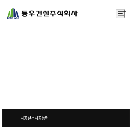
시공실적
최선·열정·신뢰를 목표로 한 경영철학을 가지고
제2의 도약을 준비하는 동우건설주식회사입니다.
시공실적
시공능력