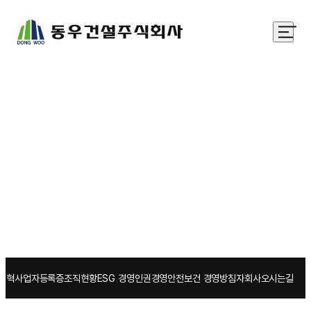
회사소개
최선·열정·신뢰를 목표로 한 경영철학을 가지고
제2의 도약을 준비하는 동우건설주식회사입니다.
연혁
사업자등록증
조직현황
ESG 경영
인권경영
안전보건 경영방침
자회사
오시는길