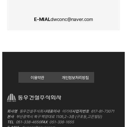
E-MIAL
dwconc@naver.com
이용약관
개인정보처리방침
회사명
동우건설주식회사
대표이사
이기태
사업자번호
617-81-73071
본사
부산광역시 북구 백양대로 1105,2~3층 (구포동,고은빌딩)
TEL
051-338-4656
FAX
051-338-1655